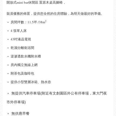
開放式mini bar休閒區 置原木桌高腳椅，
裝潢優雅的佈置，提供您全然的住房體驗，為明天做最好的準備。
2
﹡ 房間坪數：11.5坪 /38m
﹡ 4 張單人床
﹡ 43吋液晶電視
﹡ 乾濕分離衛浴間
﹡ 逆滲透飲水機附水槽
﹡ 房內獨立無線上網
﹡ 附茶包及咖啡包
﹡ 提供小型雙層冰箱、熱水壺
﹡
無提供汽車停車場(附近有文創園區外公有停車場，東大門夜
市外停車場)
﹡
無供應早餐