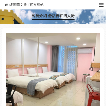
紐澳華文旅 | 官方網站
首頁
客房介紹-舒活自在四人房
關於我們
客房介紹
旅宿設施
最新消息
鄰近景點
連絡我們
相關連結
線上訂房