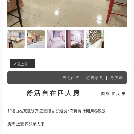
CLOSE
< 回上頁
|
|
房間內容
訂房規約
房價表
舒活自在四人房
四張單人床
舒活自在寬敞明亮 庭園陽台 設邊桌*高腳椅 休閒用餐觀景.
房間 放置 四張單人床